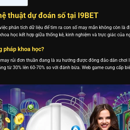
hệ thuật dự đoán số tại I9BET
i, việc phân tích dữ liệu để tìm ra con số may mắn không còn là 
a học kết hợp giữa thống kê, kinh nghiệm và trực giác của ng
ng pháp khoa học?
 vì may rủi đơn thuần đang là xu hướng được đông đảo dân chơi
 tăng từ 30% lên 60-70% so với đánh bừa. Web game cung cấp bi