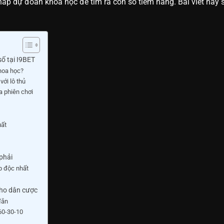
áp dự đoán khoa học để tìm ra con số tiềm năng. Bài viết này s
ố tại I9BET
hoa học?
với lô thủ
a phiên chơi
uất
phải
p độc nhất
 cho dân cược
đắn
60-30-10