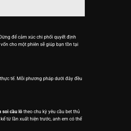
 Đừng để cảm xúc chi phối quyết định
 vốn cho một phiên sẽ giúp bạn tồn tại
o thực tế. Mỗi phương pháp dưới đây đều
 soi cầu lô
theo chu kỳ yêu cầu bet thủ
kể từ lần xuất hiện trước, anh em có thể