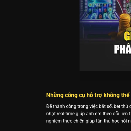
Những công cụ hỗ trợ không thể t
Để thành công trong việc bắt số, bet th
nhật real-time giúp anh em theo dõi liên 
nghiệm thực chiến giúp tân thủ học hỏi 