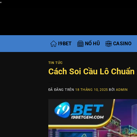
Chuyển
"
đến
nội
dung
I9BET
NỔ HŨ
CASINO
TIN TỨC
Cách Soi Cầu Lô Chuẩn
ĐÃ ĐĂNG TRÊN
18 THÁNG 10, 2025
BỞI
ADMIN