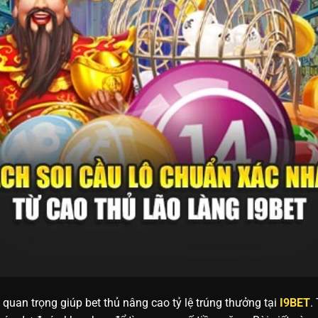
quan trọng giúp bet thủ nâng cao tỷ lệ trúng thưởng tại
I9BET
.