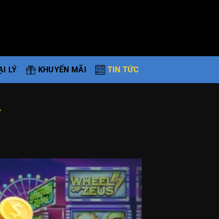
ẠI LÝ
KHUYẾN MÃI
TIN TỨC
T