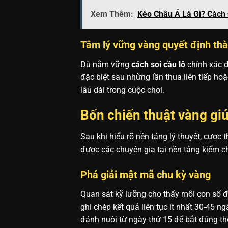
Xem Thêm:
Kèo Châu Á Là Gì? Cách
Tâm lý vững vàng quyết định thà
Dù nắm vững
cách soi cầu lô
chính xác đ
đặc biệt sau những lần thua liên tiếp ho
lâu dài trong cuộc chơi.
Bốn chiến thuật vàng gi
Sau khi hiểu rõ nền tảng lý thuyết, cược
được các chuyên gia tại nền tảng kiểm ch
Phá giải mật mã chu kỳ vàng
Quan sát kỹ lưỡng cho thấy mỗi con số đều
ghi chép kết quả liên tục ít nhất 30-45 n
đánh nuôi từ ngày thứ 15 để bắt đúng th