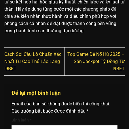
từ sự kết hợp hài hòa giữa kỹ thuật, chiến lược và kỷ luật tự
thân. Hãy áp dụng từng bước một các phương pháp đã
chia sẻ, kiên nhẫn thực hành và điều chỉnh phù hợp với
phong cách cá nhân để đạt được thành công bền vững
trong hành trình săn thưởng đại dương!
Cách Soi Cầu Lô Chuẩn Xác
Top Game Dễ Nổ Hũ 2025 –
Nhất Từ Cao Thủ Lão Làng
Săn Jackpot Tỷ Đồng Từ
I9BET
I9BET
Để lại một bình luận
Email của bạn sẽ không được hiển thị công khai.
Các trường bắt buộc được đánh dấu
*
Bình luận
*