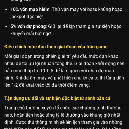
10% vốn mạo hiểm
: Thử vận may với boss khủng hoặc
jackpot đặc biệt
5% vốn dự phòng
: Giữ lại để kịp tham gia sự kiện hoặc
khuyến mãi bất ngờ
Điều chỉnh mức đạn theo giai đoạn của trận game
Mỗi giai đoạn trong phiên giải trí yêu cầu mức đạn khác
nhau để tối ưu lợi nhuận tổng thể. Giai đoạn khởi động nên
bắn mức thấp từ 0.1-0.5 để làm quen với nhịp độ màn
hình. Khi đã ấm máy và phát hiện chu kỳ cá to thì tăng dần
lên 1-2 để khai thác tối đa thời điểm vàng.
Tận dụng ưu đãi và sự kiện đặc biệt từ sảnh bắn cá
Trang chủ thường xuyên tổ chức các chương trình thưởng
nạp, hoàn tiền hoặc tăng tỷ lệ thưởng vào khung giờ nhất
định. Cược thủ thông minh sẽ lên lịch tham gia vào những