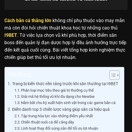
Cách bắn cá thắng lớn
không chỉ phụ thuộc vào may mắn
mà còn đòi hỏi chiến thuật khoa học từ những cao thủ
I9BET
. Từ việc lựa chọn vũ khí phù hợp, thời điểm săn
boss đến quản lý đạn dược hợp lý đều ảnh hưởng trực tiếp
đến kết quả cuối cùng. Bài viết tổng hợp kinh nghiệm thực
chiến giúp bet thủ tối ưu lợi nhuận.
Nội Dung
Trang bị kiến thức nền tảng trước khi săn thưởng tại I9BET
Phân loại mục tiêu theo giá trị thưởng cụ thể
Giải mã hệ thống vũ khí đa dạng cho Newbie
Nắm bắt chu kỳ xuất hiện sinh vật trong các game bắn cá
Điểm danh top 3 chiến lược vàng giúp săn cá hiệu quả
Tập trung hỏa lực vào những điểm yếu nhất
Chiến thuật nuôi cá để căng dây
Linh hoạt thay đổi súng sắn để tối ưu lợi nhuận