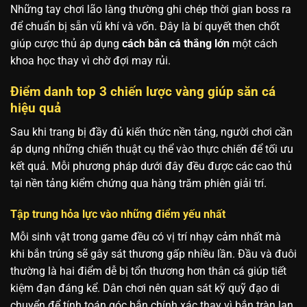
Những tay chơi lão làng thường ghi chép thời gian boss ra
để chuẩn bị sẵn vũ khí và vốn. Đây là bí quyết then chốt
giúp cược thủ áp dụng
cách bắn cá thắng lớn
một cách
khoa học thay vì chờ đợi may rủi.
Điểm danh top 3 chiến lược vàng giúp săn cá
hiệu quả
Sau khi trang bị đầy đủ kiến thức nền tảng, người chơi cần
áp dụng những chiến thuật cụ thể vào thực chiến để tối ưu
kết quả. Mỗi phương pháp dưới đây đều được các cao thủ
tại nền tảng kiểm chứng qua hàng trăm phiên giải trí.
Tập trung hỏa lực vào những điểm yếu nhất
Mỗi sinh vật trong game đều có vị trí nhạy cảm nhất mà
khi bắn trúng sẽ gây sát thương gấp nhiều lần. Đầu và đuôi
thường là hai điểm dễ bị tổn thương hơn thân cá giúp tiết
kiệm đạn đáng kể. Dân chơi nên quan sát kỹ quỹ đạo di
chuyển để tính toán góc bắn chính xác thay vì bắn tràn lan.