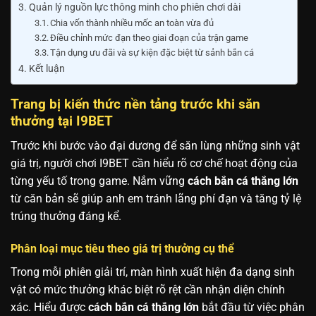
Quản lý nguồn lực thông minh cho phiên chơi dài
Chia vốn thành nhiều mốc an toàn vừa đủ
Điều chỉnh mức đạn theo giai đoạn của trận game
Tận dụng ưu đãi và sự kiện đặc biệt từ sảnh bắn cá
Kết luận
Trang bị kiến thức nền tảng trước khi săn
thưởng tại I9BET
Trước khi bước vào đại dương để săn lùng những sinh vật
giá trị, người chơi I9BET cần hiểu rõ cơ chế hoạt động của
từng yếu tố trong game. Nắm vững
cách bắn cá thắng lớn
từ căn bản sẽ giúp anh em tránh lãng phí đạn và tăng tỷ lệ
trúng thưởng đáng kể.
Phân loại mục tiêu theo giá trị thưởng cụ thể
Trong mỗi phiên giải trí, màn hình xuất hiện đa dạng sinh
vật có mức thưởng khác biệt rõ rệt cần nhận diện chính
xác. Hiểu được
cách bắn cá thắng lớn
bắt đầu từ việc phân