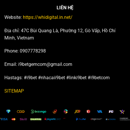
LIÊN HỆ
Website:
https://whidigital.in.net/
Địa chỉ: 47C Bùi Quang Là, Phường 12, Gò Vấp, Hồ Chí
Minh, Vietnam
Phone: 0907778298
Email:
i9betgemcom@gmail.com
Hastags: #i9bet #nhacaii9bet #linki9bet #i9betcom
SITEMAP