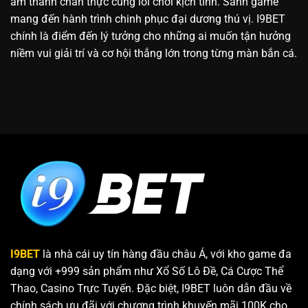
âm thanh chân thực cùng lối chơi kịch tính. Sảnh game
mang đến hành trình chinh phục đại dương thú vị. I9BET
chính là điểm đến lý tưởng cho những ai muốn tận hưởng
niềm vui giải trí và cơ hội thắng lớn trong từng màn bắn cá.
I9BET
là nhà cái uy tín hàng đầu châu Á, với kho game đa
dạng với +999 sản phẩm như Xổ Số Lô Đề, Cá Cược Thể
Thao, Casino Trực Tuyến. Đặc biệt, I9BET luôn dẫn đầu về
chính sách ưu đãi với chương trình khuyến mãi 100K cho