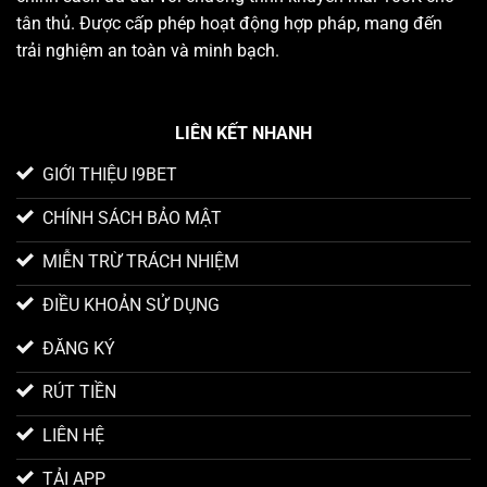
tân thủ. Được cấp phép hoạt động hợp pháp, mang đến
trải nghiệm an toàn và minh bạch.
LIÊN KẾT NHANH
GIỚI THIỆU I9BET
CHÍNH SÁCH BẢO MẬT
MIỄN TRỪ TRÁCH NHIỆM
ĐIỀU KHOẢN SỬ DỤNG
ĐĂNG KÝ
RÚT TIỀN
LIÊN HỆ
TẢI APP