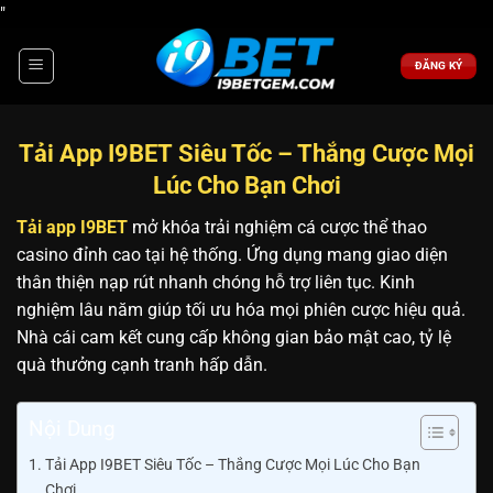
Chuyển
"
đến
nội
ĐĂNG KÝ
dung
Tải App I9BET
Siêu Tốc – Thắng Cược Mọi
Lúc Cho Bạn Chơi
Tải app I9BET
mở khóa trải nghiệm cá cược thể thao
casino đỉnh cao tại hệ thống. Ứng dụng mang giao diện
thân thiện nạp rút nhanh chóng hỗ trợ liên tục. Kinh
nghiệm lâu năm giúp tối ưu hóa mọi phiên cược hiệu quả.
Nhà cái cam kết cung cấp không gian bảo mật cao, tỷ lệ
quà thưởng cạnh tranh hấp dẫn.
Nội Dung
Tải App I9BET Siêu Tốc – Thắng Cược Mọi Lúc Cho Bạn
Chơi