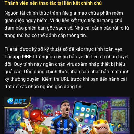
Thành viên nên thao tác tại liên kết chính chủ
Nguồn tải chính thức tránh file giả mạo chứa phần mềm
gián điệp nguy hiểm. Ví dụ liên kết trực tiếp từ trang chủ
đảm bảo phiên bản gốc sạch sẽ. Nhà cái cảnh báo rủi ro từ
trang thứ ba có thể đánh cắp thông tin.
File tải được ký số kỹ thuật số để xác thực tính toàn vẹn.
Tải app I9BET
từ nguồn uy tín bảo vệ dữ liệu cá nhân tuyệt
đối. Quy trình này ngăn chặn virus xâm nhập thiết bị hiệu
quả cao. Ứng dụng chính thức nhận cập nhật bảo mật định
kỳ thường xuyên. Kiểm tra URL trước khi bạn tiến hành cài
đặt để xác nhận nguồn gốc đáng tin.