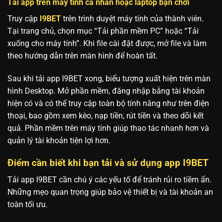
Tải app trên máy tính cá nhân hoặc laptop bạn chơi
Truy cập
I9BET
trên trình duyệt máy tính của thành viên.
Tại trang chủ, chọn mục “Tải phần mềm PC” hoặc “Tải
xuống cho máy tính”. Khi file cài đặt được, mở file và làm
theo hướng dẫn trên màn hình để hoàn tất.
Sau khi tải app I9BET xong, biểu tượng xuất hiện trên màn
hình Desktop. Mở phần mềm, đăng nhập bằng tài khoản
hiện có và có thể truy cập toàn bộ tính năng như trên điện
thoại, bao gồm xem kèo, nạp tiền, rút tiền và theo dõi kết
quả. Phần mềm trên máy tính giúp thao tác nhanh hơn và
quản lý tài khoản tiện lợi hơn.
Điểm cần biết khi bạn tải và sử dụng app I9BET
Tải app I9BET cần chú ý các yếu tố để tránh rủi ro tiềm ẩn.
Những mẹo quan trọng giúp bảo vệ thiết bị và tài khoản an
toàn tối ưu.