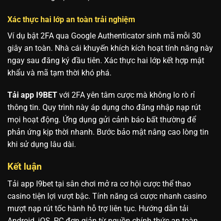
Xác thực hai lớp an toàn trải nghiệm
Ví dụ bật 2FA qua Google Authenticator sinh mã mỗi 30
giây an toàn. Nhà cái khuyến khích kích hoạt tính năng này
ngay sau đăng ký đầu tiên. Xác thực hai lớp kết hợp mật
khẩu và mã tạm thời khó phá.
Tải app I9BET
với 2FA yên tâm cược mà không lo rò rỉ
thông tin. Quy trình này áp dụng cho đăng nhập nạp rút
mọi hoạt động. Ứng dụng gửi cảnh báo bất thường để
phản ứng kịp thời nhanh. Bước bảo mật nâng cao lòng tin
khi sử dụng lâu dài.
Kết luận
Tải app I9bet tại sân chơi mở ra cơ hội cược thể thao
casino tiện lợi vượt bậc. Tính năng cá cược nhanh casino
mượt nạp rút tốc hành hỗ trợ liên tục. Hướng dẫn tải
Android, iOS, PC đơn giản từ nguồn chính thức an toàn.