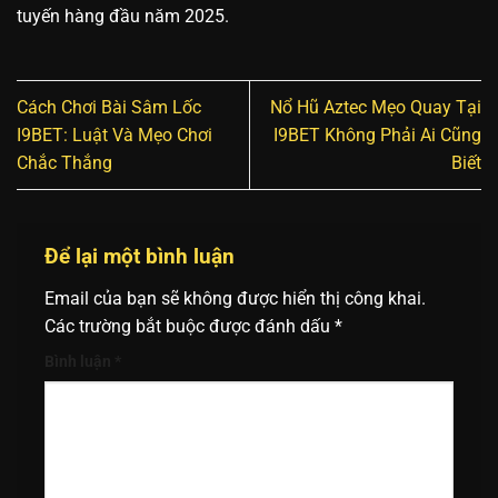
tuyến hàng đầu năm 2025.
Cách Chơi Bài Sâm Lốc
Nổ Hũ Aztec Mẹo Quay Tại
I9BET: Luật Và Mẹo Chơi
I9BET Không Phải Ai Cũng
Chắc Thắng
Biết
Để lại một bình luận
Email của bạn sẽ không được hiển thị công khai.
Các trường bắt buộc được đánh dấu
*
Bình luận
*