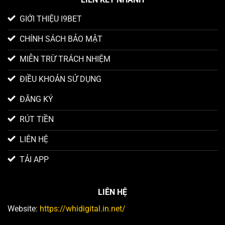
GIỚI THIỆU I9BET
CHÍNH SÁCH BẢO MẬT
MIỄN TRỪ TRÁCH NHIỆM
ĐIỀU KHOẢN SỬ DỤNG
ĐĂNG KÝ
RÚT TIỀN
LIÊN HỆ
TẢI APP
LIÊN HỆ
Website:
https://whidigital.in.net/