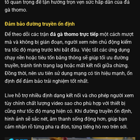
tố quan trọng để tận hưởng trọn vẹn sức hấp dẫn của đá
gà thomo.
Đảm bảo đường truyền ổn định
Để theo dõi các trận
đá gà thomo trực tiếp
một cách mượt
mà và không bị gián đoạn, người xem nên chủ động kiểm
tra tốc độ mạng trước khi bắt đầu. Việc tắt các ứng dụng
chạy nền hoặc tiêu tốn băng thông sẽ giúp tối ưu đường
truyền, tránh tình trạng lag hoặc mất kết nối giữa chừng.
Đồng thời, nên ưu tiên sử dụng mạng có tín hiệu mạnh, ổn
định để đảm bảo trải nghiệm tốt nhất.
Live hỗ trợ nhiều định dạng kết nối và cho phép người xem
tùy chỉnh chất lượng video sao cho phù hợp với thiết bị
cũng như tốc độ mạng hiện có. Khi đường truyền ổn định,
hình ảnh sẽ sắc nét, âm thanh sống động hơn, giúp bạn
cảm nhận rõ từng pha ra đòn, từng tiếng hò reo trên sới.