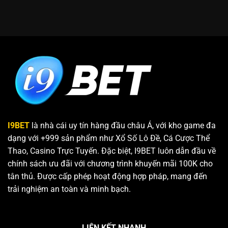
I9BET
là nhà cái uy tín hàng đầu châu Á, với kho game đa
dạng với +999 sản phẩm như Xổ Số Lô Đề, Cá Cược Thể
Thao, Casino Trực Tuyến. Đặc biệt, I9BET luôn dẫn đầu về
chính sách ưu đãi với chương trình khuyến mãi 100K cho
tân thủ. Được cấp phép hoạt động hợp pháp, mang đến
trải nghiệm an toàn và minh bạch.
LIÊN KẾT NHANH