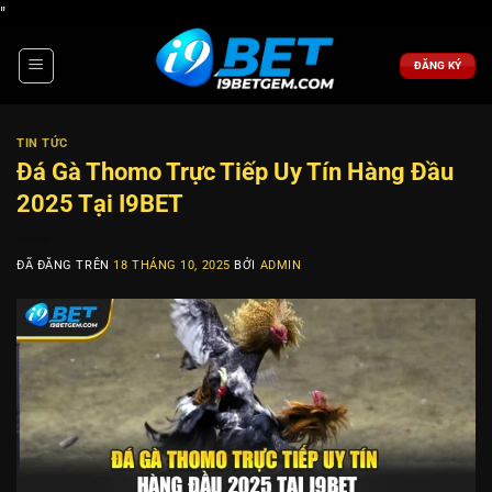
Chuyển
"
đến
nội
ĐĂNG KÝ
dung
TIN TỨC
Đá Gà Thomo Trực Tiếp Uy Tín Hàng Đầu
2025 Tại I9BET
ĐÃ ĐĂNG TRÊN
18 THÁNG 10, 2025
BỞI
ADMIN