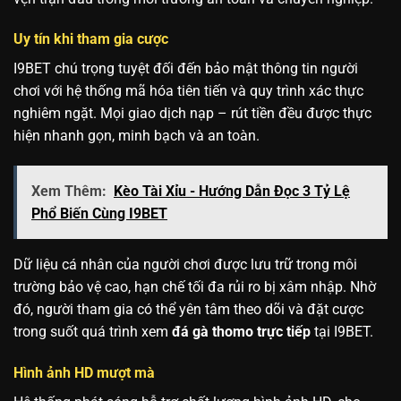
Uy tín khi tham gia cược
I9BET chú trọng tuyệt đối đến bảo mật thông tin người
chơi với hệ thống mã hóa tiên tiến và quy trình xác thực
nghiêm ngặt. Mọi giao dịch nạp – rút tiền đều được thực
hiện nhanh gọn, minh bạch và an toàn.
Xem Thêm:
Kèo Tài Xỉu - Hướng Dẫn Đọc 3 Tỷ Lệ
Phổ Biến Cùng I9BET
Dữ liệu cá nhân của người chơi được lưu trữ trong môi
trường bảo vệ cao, hạn chế tối đa rủi ro bị xâm nhập. Nhờ
đó, người tham gia có thể yên tâm theo dõi và đặt cược
trong suốt quá trình xem
đá gà thomo trực tiếp
tại I9BET.
Hình ảnh HD mượt mà