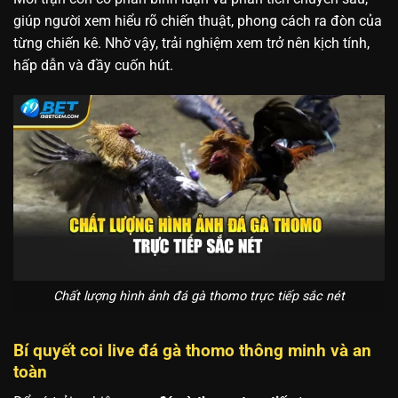
giúp người xem hiểu rõ chiến thuật, phong cách ra đòn của
từng chiến kê. Nhờ vậy, trải nghiệm xem trở nên kịch tính,
hấp dẫn và đầy cuốn hút.
Chất lượng hình ảnh đá gà thomo trực tiếp sắc nét
Bí quyết coi live đá gà thomo thông minh và an
toàn