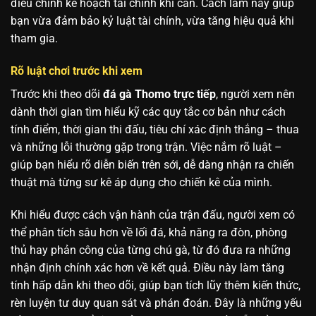
điều chỉnh kế hoạch tài chính khi cần. Cách làm này giúp
bạn vừa đảm bảo kỷ luật tài chính, vừa tăng hiệu quả khi
tham gia.
Rõ luật chơi trước khi xem
Trước khi theo dõi
đá gà Thomo trực tiếp
, người xem nên
dành thời gian tìm hiểu kỹ các quy tắc cơ bản như cách
tính điểm, thời gian thi đấu, tiêu chí xác định thắng – thua
và những lỗi thường gặp trong trận. Việc nắm rõ luật –
giúp bạn hiểu rõ diễn biến trên sới, dễ dàng nhận ra chiến
thuật mà từng sư kê áp dụng cho chiến kê của mình.
Khi hiểu được cách vận hành của trận đấu, người xem có
thể phân tích sâu hơn về lối đá, khả năng ra đòn, phòng
thủ hay phản công của từng chú gà, từ đó đưa ra những
nhận định chính xác hơn về kết quả. Điều này làm tăng
tính hấp dẫn khi theo dõi, giúp bạn tích lũy thêm kiến thức,
rèn luyện tư duy quan sát và phán đoán. Đây là những yếu